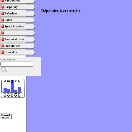
Randonnées
Raspberry
Répondre à cet article
Reflexions
Roller
Space Invaders
Résumé du site
Plan du site
Livre d'or
Rechercher :