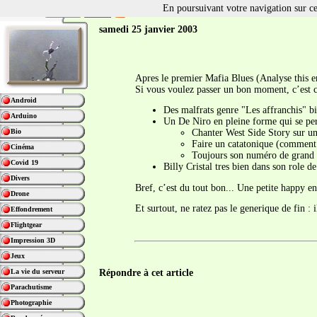
En poursuivant votre navigation sur ce 
samedi 25 janvier 2003
Apres le premier Mafia Blues (Analyse this en
Si vous voulez passer un bon moment, c’est ce
Android
Des malfrats genre "Les affranchis" bi
Arduino
Un De Niro en pleine forme qui se per
Bio
Chanter West Side Story sur un
Faire un catatonique (comment a
Cinéma
Toujours son numéro de grand e
Covid 19
Billy Cristal tres bien dans son role 
Divers
Bref, c’est du tout bon... Une petite happy 
Drone
Et surtout, ne ratez pas le generique de fin : i
Effondrement
Flightgear
Impression 3D
Jeux
La vie du serveur
Répondre à cet article
Parachutisme
Photographie