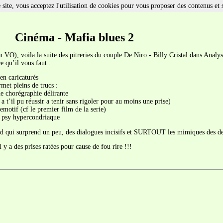
site, vous acceptez l'utilisation de cookies pour vous proposer des contenus et 
Cinéma - Mafia blues 2
 VO), voila la suite des pitreries du couple De Niro - Billy Cristal dans Analy
 qu’il vous faut :
en caricaturés
met pleins de trucs :
e chorégraphie délirante
 t’il pu réussir a tenir sans rigoler pour au moins une prise)
motif (cf le premier film de la serie)
de psy hypercondriaque
end qui surprend un peu, des dialogues incisifs et SURTOUT les mimiques des de
l y a des prises ratées pour cause de fou rire !!!