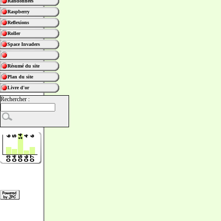
Randonnées
Raspberry
Reflexions
Roller
Space Invaders
Résumé du site
Plan du site
Livre d'or
Rechercher :