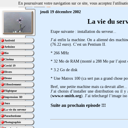
En poursuivant votre navigation sur ce site, vous acceptez l'utilisa
jeudi 19 décembre 2002
La vie du ser
Etape suivante : installation du serveur...
J’ai enfin la machine. On a alienné des machin
Android
(76.22 euro). C’est un Pentium II.
Arduino
* 266 MHz
Bio
Cinéma
* 32 Mo de RAM (monté a 288 Mo par l’ajout d
Covid 19
* 3.2 Go de disk
Divers
* Une Matrox 100 (ca sert pas a grand chose pou
Drone
Effondrement
Bref, une petite machine mais ca devrait aller...
Flightgear
J’ai choisis d’installer une distribution ou il
(
www.e-smith.org
). J’ai telechargé l’image iso
Impression 3D
Jeux
Suite au prochain episode !!!
La vie du serveur
Parachutisme
Photographie