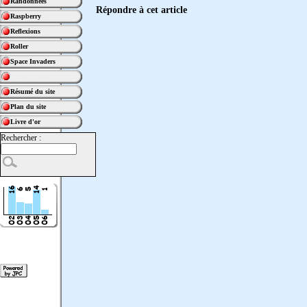
Randonnées
Répondre à cet article
Raspberry
Reflexions
Roller
Space Invaders
Résumé du site
Plan du site
Livre d'or
Rechercher :