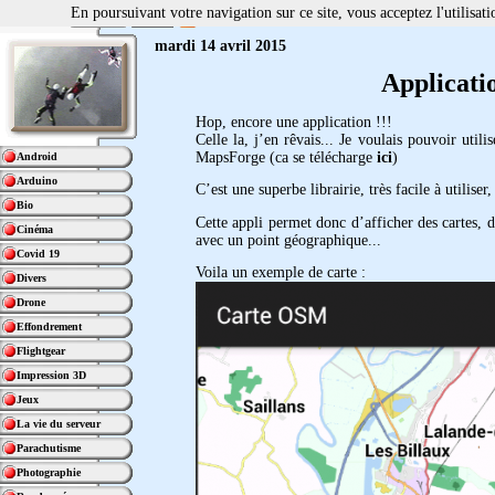
En poursuivant votre navigation sur ce site, vous acceptez l'utilisa
mardi 14 avril 2015
Applicat
Hop, encore une application !!!
Celle la, j’en rêvais... Je voulais pouvoir utili
MapsForge (ca se télécharge
ici
)
Android
Arduino
C’est une superbe librairie, très facile à utiliser,
Bio
Cette appli permet donc d’afficher des cartes, de
Cinéma
avec un point géographique...
Covid 19
Voila un exemple de carte :
Divers
Drone
Effondrement
Flightgear
Impression 3D
Jeux
La vie du serveur
Parachutisme
Photographie