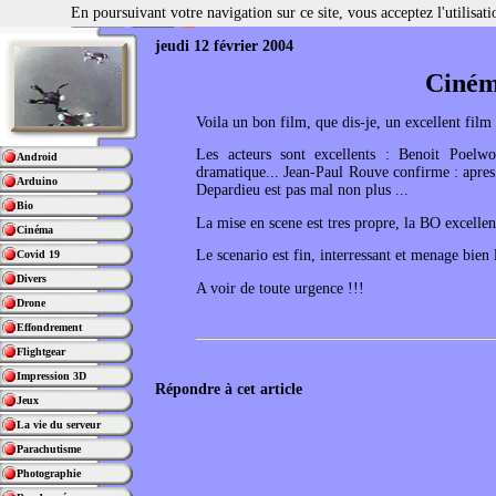
En poursuivant votre navigation sur ce site, vous acceptez l'utilisa
jeudi 12 février 2004
Ciném
Voila un bon film, que dis-je, un excellent film 
Les acteurs sont excellents : Benoit Poelwo
Android
dramatique... Jean-Paul Rouve confirme : apres 
Arduino
Depardieu est pas mal non plus ...
Bio
La mise en scene est tres propre, la BO excell
Cinéma
Le scenario est fin, interressant et menage bien 
Covid 19
Divers
A voir de toute urgence !!!
Drone
Effondrement
Flightgear
Impression 3D
Répondre à cet article
Jeux
La vie du serveur
Parachutisme
Photographie