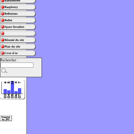
Randonnées
Raspberry
Reflexions
Roller
Space Invaders
Résumé du site
Plan du site
Livre d'or
Rechercher :