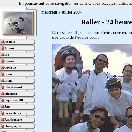
En poursuivant votre navigation sur ce site, vous acceptez l'utilisa
mercredi 7 juillet 2004
Roller - 24 heur
Et c’est reparti pour un tour. Cette année encore
une photo de l’equipe cool :
Android
Arduino
Bio
Cinéma
Covid 19
Divers
Drone
Effondrement
Flightgear
Impression 3D
Jeux
La vie du serveur
Parachutisme
Photographie