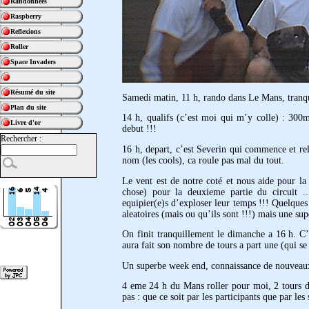
Randonnées
Raspberry
Reflexions
Roller
Space Invaders
Résumé du site
Samedi matin, 11 h, rando dans Le Mans, tranqui
Plan du site
14 h, qualifs (c’est moi qui m’y colle) : 300m
Livre d'or
debut !!!
Rechercher :
16 h, depart, c’est Severin qui commence et rel
nom (les cools), ca roule pas mal du tout.
Le vent est de notre coté et nous aide pour la 
chose) pour la deuxieme partie du circuit ..
equipier(e)s d’exploser leur temps !!! Quelques
aleatoires (mais ou qu’ils sont !!!) mais une su
On finit tranquillement le dimanche a 16 h. C’e
aura fait son nombre de tours a part une (qui se
Un superbe week end, connaissance de nouveaux 
4 eme 24 h du Mans roller pour moi, 2 tours de
pas : que ce soit par les participants que par les 