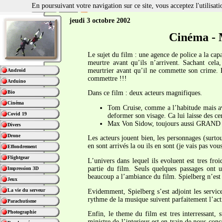
En poursuivant votre navigation sur ce site, vous acceptez l'utilisa
jeudi 3 octobre 2002
Cinéma - 
Le sujet du film : une agence de police a la capa
meurtre avant qu’ils n’arrivent. Sachant cela
meurtrier avant qu’il ne commette son crime. E
Android
commettre !!!
Arduino
Bio
Dans ce film : deux acteurs magnifiques.
Cinéma
Tom Cruise, comme a l’habitude mais ave
Covid 19
deformer son visage. Ca lui laisse des ce
Max Von Sidow, toujours aussi GRAND 
Divers
Drone
Les acteurs jouent bien, les personnages (surtou
en sont arrivés la ou ils en sont (je vais pas vo
Effondrement
Flightgear
L’univers dans lequel ils evoluent est tres fr
partie du film. Seuls quelques passages ont 
Impression 3D
beaucoup a l’ambiance du film. Spielberg n’est 
Jeux
La vie du serveur
Evidemment, Spielberg s’est adjoint les servic
rythme de la musique suivent parfaitement l’acti
Parachutisme
Photographie
Enfin, le theme du film est tres interressant,
ministre de l’interieur est en train de nous conc