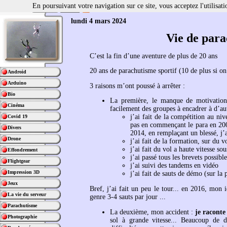
En poursuivant votre navigation sur ce site, vous acceptez l'utilisa
lundi 4 mars 2024
Vie de para
C’est la fin d’une aventure de plus de 20 ans
20 ans de parachutisme sportif (10 de plus si on 
Android
Arduino
3 raisons m’ont poussé à arrêter :
Bio
La première, le manque de motivation.
Cinéma
facilement des groupes à encadrer à d’aut
j’ai fait de la compétition au niv
Covid 19
pas en commençant le para en 200
Divers
2014, en remplaçant un blessé, j’ai
Drone
j’ai fait de la formation, sur du 
j’ai fait du vol a haute vitesse sou
Effondrement
j’ai passé tous les brevets possible
Flightgear
j’ai suivi des tandems en vidéo
Impression 3D
j’ai fait de sauts de démo (sur la
Jeux
Bref, j’ai fait un peu le tour... en 2016, mon 
La vie du serveur
genre 3-4 sauts par jour ...
Parachutisme
La deuxième, mon accident :
je raconte
Photographie
sol à grande vitesse... Beaucoup de d