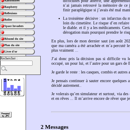
difficultés pour atterrir, une appréhensi
Randonnées
n’ai jamais retrouvé la mémoire de ce j
Raspberry
finir paraplégique si j’avais été mal man
Reflexions
La troisième décisive : un infarctus du m
Roller
loin du cimetière. Le risque d’en refaire
Space Invaders
le diable. et il y a les médicaments. Cer
dérogation mais pourquoi prendre le risq
Résumé du site
En plus, lors de mon dernier saut (en août 2022
que ma caméra a été arrachée et m’a percuté le 
Plan du site
plus vraiment ...
Livre d'or
Rechercher :
J’ai donc pris la décision pas si difficile vu
occupé, un pour lui, et l’autre pour un gars de 
Je garde le reste : les casques, combis et autres a
Je pensais continuer à sauter encore quelque
décidé autrement..
Je volerais qu’en simulateur et surtout, via de
et en rêves ... Il m’arrive encore de rêver que je 
2 Messages