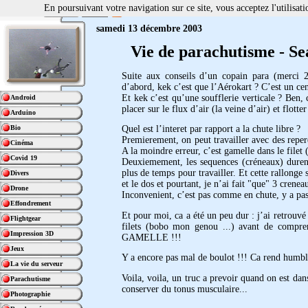
En poursuivant votre navigation sur ce site, vous acceptez l'utilisa
samedi 13 décembre 2003
Vie de parachutisme - Sea
Suite aux conseils d’un copain para (merci 2
d’abord, kek c’est que l’Aérokart ? C’est un cent
Et kek c’est qu’une soufflerie verticale ? Ben,
Android
placer sur le flux d’air (la veine d’air) et flotte
Arduino
Bio
Quel est l’interet par rapport a la chute libre ?
Premierement, on peut travailler avec des reperes
Cinéma
A la moindre erreur, c’est gamelle dans le filet 
Covid 19
Deuxiemement, les sequences (créneaux) durent
plus de temps pour travailler. Et cette rallonge 
Divers
et le dos et pourtant, je n’ai fait "que" 3 creneau
Drone
Inconvenient, c’est pas comme en chute, y a pa
Effondrement
Et pour moi, ca a été un peu dur : j’ai retrouvé
Flightgear
filets (bobo mon genou ...) avant de compren
Impression 3D
GAMELLE !!!
Jeux
Y a encore pas mal de boulot !!! Ca rend humbl
La vie du serveur
Voila, voila, un truc a prevoir quand on est dans
Parachutisme
conserver du tonus musculaire...
Photographie