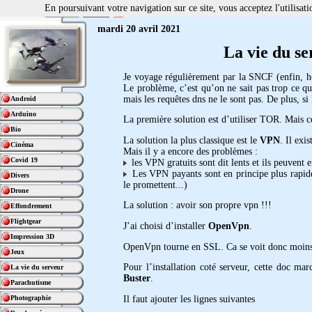
En poursuivant votre navigation sur ce site, vous acceptez l'utilisa
mardi 20 avril 2021
La vie du s
Je voyage régulièrement par la SNCF (enfin, hor
Le problème, c’est qu’on ne sait pas trop ce qu
mais les requêtes dns ne le sont pas. De plus, si
Android
Arduino
La première solution est d’utiliser TOR. Mais ce
Bio
La solution la plus classique est le
VPN
. Il exi
Cinéma
Mais il y a encore des problèmes :
Covid 19
les VPN gratuits sont dit lents et ils peuvent e
Les VPN payants sont en principe plus rapides
Divers
le promettent...)
Drone
La solution : avoir son propre vpn !!!
Effondrement
Flightgear
J’ai choisi d’installer
OpenVpn
.
Impression 3D
OpenVpn tourne en SSL. Ca se voit donc moins 
Jeux
Pour l’installation coté serveur, cette doc ma
La vie du serveur
Buster
.
Parachutisme
Il faut ajouter les lignes suivantes
Photographie