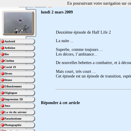
En poursuivant votre navigation sur ce 
lundi 2 mars 2009
Deuxième épisode de Half Life 2
La suite ...
Android
Arduino
Superbe, comme toujours ...
Les décors, l’ambiance...
Bio
Cinéma
De nouvelles bebettes a combattre, et à décou
Covid 19
Mais court, très court ...
Divers
Cet épisode est un épisode de transition, espér
Drone
Effondrement
Flightgear
Impression 3D
Répondre à cet article
Jeux
La vie du serveur
Parachutisme
Photographie