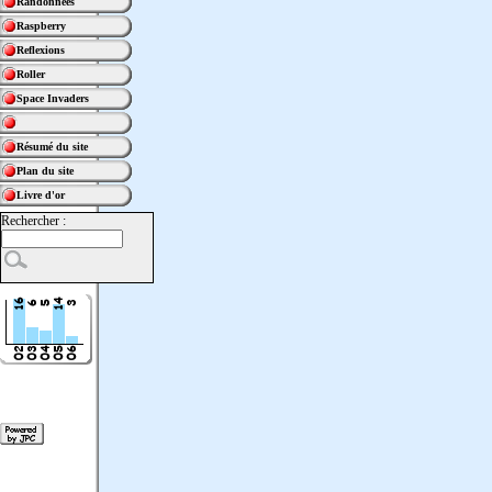
Randonnées
Raspberry
Reflexions
Roller
Space Invaders
Résumé du site
Plan du site
Livre d'or
Rechercher :