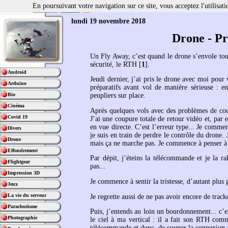
En poursuivant votre navigation sur ce site, vous acceptez l'utilisa
lundi 19 novembre 2018
Drone - P
Un Fly Away, c’est quand le drone s’envole tout
sécurité, le RTH
[
1
]
.
Android
Jeudi dernier, j’ai pris le drone avec moi pour 
Arduino
préparatifs avant vol de manière sérieuse : e
Bio
peupliers sur place.
Cinéma
Après quelques vols avec des problèmes de coup
Covid 19
J’ai une coupure totale de retour vidéo et, par 
en vue directe. C’est l’erreur type... Je comme
Divers
je suis en train de perdre le contrôle du drone.
Drone
mais ça ne marche pas. Je commence à penser à 
Effondrement
Par dépit, j’éteins la télécommande et je la r
Flightgear
pas...
Impression 3D
Je commence à sentir la tristesse, d’autant plus 
Jeux
La vie du serveur
Je regrette aussi de ne pas avoir encore de track
Parachutisme
Puis, j’entends au loin un bourdonnement... c’est
Photographie
le ciel à ma vertical : il a fait son RTH com
télécommande et donc, de couper la connexion 