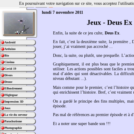
En poursuivant votre navigation sur ce site, vous acceptez l'utilisa
lundi 7 novembre 2011
Jeux - Deus Ex
Enfin, la suite de ce jeu culte,
Deus Ex
.
En fait, c’est la deuxième suite, la première , 
Android
jouer, j’ai vraiment pas accroché ...
Arduino
Donc, la suite, ou plutôt, une prequelle. L’acti
Bio
Cinéma
Graphiquement, il est plus beau que le premier
utiliser. Les actions possibles sont faciles a tr
Covid 19
mal d’aides qui sont désactivables. La difficult
Divers
niveau débutant ...).
Drone
Mais comme pour le premier, c’est l’histoire qui 
Effondrement
qui enrichissent l’histoire. Bref, c’est vraiment
Flightgear
On a gardé le principe des fins multiples, mais
Impression 3D
épisode.
Jeux
Pas mal de références au premier épisode et à d’
La vie du serveur
Parachutisme
Et a noter une super bande son !!!
Photographie