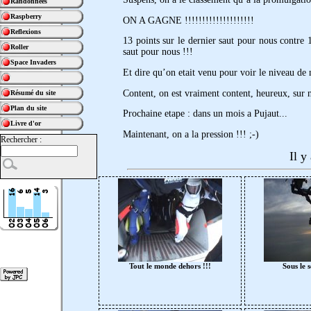
Randonnées
Raspberry
ON A GAGNE !!!!!!!!!!!!!!!!!!!!
Reflexions
13 points sur le dernier saut pour nous contre 
Roller
saut pour nous !!!
Space Invaders
Et dire qu’on etait venu pour voir le niveau de 
Content, on est vraiment content, heureux, sur n
Résumé du site
Plan du site
Prochaine etape : dans un mois a Pujaut...
Livre d'or
Maintenant, on a la pression !!! ;-)
Rechercher :
Il y
Tout le monde dehors !!!
Sous le 