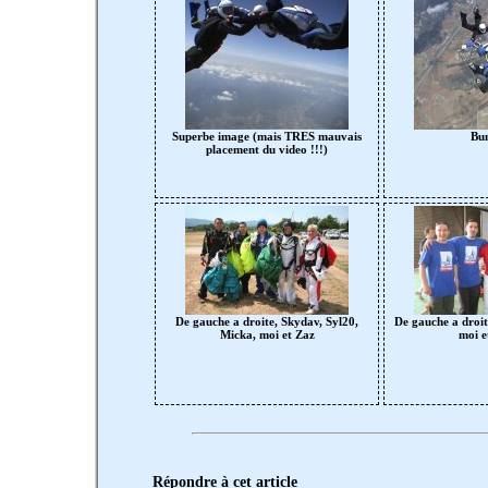
Superbe image (mais TRES mauvais
Bun
placement du video !!!)
De gauche a droite, Skydav, Syl20,
De gauche a droit
Micka, moi et Zaz
moi e
Répondre à cet article