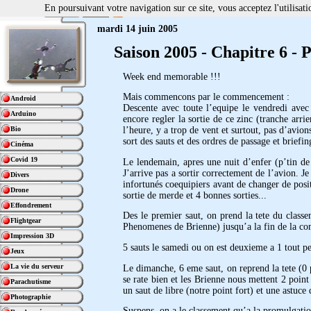
En poursuivant votre navigation sur ce site, vous acceptez l'utilisa
mardi 14 juin 2005
Saison 2005 - Chapitre 6 -
Week end memorable !!!
Mais commencons par le commencement :
Android
Descente avec toute l’equipe le vendredi avec
Arduino
encore regler la sortie de ce zinc (tranche arrie
Bio
l’heure, y a trop de vent et surtout, pas d’avions
sort des sauts et des ordres de passage et briefing
Cinéma
Covid 19
Le lendemain, apres une nuit d’enfer (p’tin de 
J’arrive pas a sortir correctement de l’avion. J
Divers
infortunés coequipiers avant de changer de posit
Drone
sortie de merde et 4 bonnes sorties...
Effondrement
Des le premier saut, on prend la tete du class
Flightgear
Phenomenes de Brienne) jusqu’a la fin de la com
Impression 3D
5 sauts le samedi ou on est deuxieme a 1 tout pet
Jeux
La vie du serveur
Le dimanche, 6 eme saut, on reprend la tete (0 
se rate bien et les Brienne nous mettent 2 point 
Parachutisme
un saut de libre (notre point fort) et une astuce
Photographie
Suspens, on a le classement qu’a la promulgation