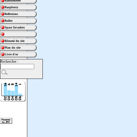
Randonnées
Raspberry
Reflexions
Roller
Space Invaders
Résumé du site
Plan du site
Livre d'or
Rechercher :