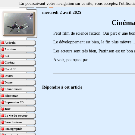
En poursuivant votre navigation sur ce site, vous acceptez l'utilisa
mercredi 2 avril 2025
Cinéma
Petit film de science fiction. Qui part d’une bon
Le développement est bien, la fin plus mièvre..
Android
Arduino
Les acteurs sont très bien, Pattinson est un bon 
Bio
A voir, pourquoi pas
Cinéma
Covid 19
Divers
Drone
Répondre à cet article
Effondrement
Flightgear
Impression 3D
Jeux
La vie du serveur
Parachutisme
Photographie