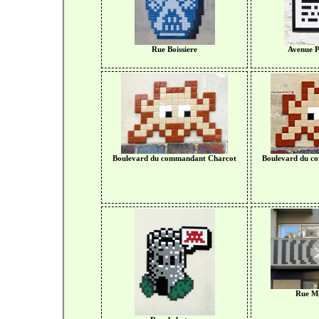
Rue Boissiere
Avenue 
Boulevard du commandant Charcot
Boulevard du c
Rue Mi