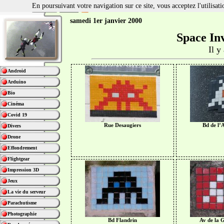
En poursuivant votre navigation sur ce site, vous acceptez l'utilisa
samedi 1er janvier 2000
Space In
Il y
Android
Arduino
Bio
Cinéma
Covid 19
Rue Desaugiers
Bd de l’
Divers
Drone
Effondrement
Flightgear
Impression 3D
Jeux
La vie du serveur
Parachutisme
Photographie
Bd Flandrin
Av de la 