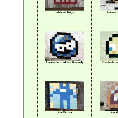
Palais de Tokyo
Avenue 
Avenue du President Kennedy
Rue du doct
Rue Berton
Rue de