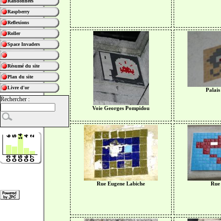
Randonnées
Raspberry
Reflexions
Roller
Space Invaders
Résumé du site
Plan du site
Livre d'or
Palais
Rechercher :
Voie Georges Pompidou
Rue Eugene Labiche
Rue