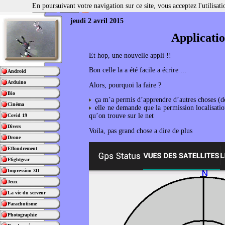
En poursuivant votre navigation sur ce site, vous acceptez l'utilisa
jeudi 2 avril 2015
Applicatio
Et hop, une nouvelle appli !!
Bon celle la a été facile a écrire ...
Android
Arduino
Alors, pourquoi la faire ?
Bio
ça m’a permis d’apprendre d’autres choses (d
Cinéma
elle ne demande que la permission localisatio
qu’on trouve sur le net
Covid 19
Divers
Voila, pas grand chose a dire de plus
Drone
Effondrement
Flightgear
Impression 3D
Jeux
La vie du serveur
Parachutisme
Photographie