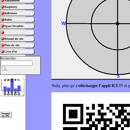
Randonnées
Raspberry
Reflexions
Roller
Space Invaders
Résumé du site
Plan du site
Livre d'or
Rechercher :
Voila, plus qu’a
télécharger l’appli ICI !!!
et p