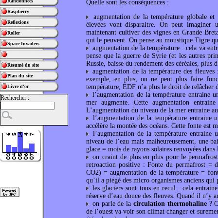
Randonnées
Quelle sont les conséquences :
Raspberry
augmentation de la température globale et l
Reflexions
élevées vont disparaitre. On peut imaginer 
maintenant cultiver des vignes en Grande Bret
Roller
qui le peuvent. On pense au moustique Tigre qui
Space Invaders
augmentation de la température : cela va ent
pense que la guerre de Syrie (et les autres pri
Russie, baisse du rendement des céréales, plus d
Résumé du site
augmentation de la température des fleuves :
Plan du site
exemple, en plus, on ne peut plus faire fonc
température, EDF n’a plus le droit de relâcher d
Livre d'or
l’augmentation de la température entraine un
Rechercher :
mer augmente. Cette augmentation entraine
L’augmentation du niveau de la mer entraine auss
l’augmentation de la température entraine un
accélère la montée des océans. Cette fonte est m
l’augmentation de la température entraine u
niveau de l’eau mais malheureusement, une bais
glace = mois de rayons solaires renvoyées dans 
on craint de plus en plus pour le permafrost 
retroaction positive : Fonte du permafrost = 
CO2) = augmentation de la température = fonte
qu’il a piégé des micro organismes anciens qui 
les glaciers sont tous en recul : cela entrai
réserve d’eau douce des fleuves. Quand il n’y aur
on parle de la
circulation thermohaline
? Ce
de l’ouest va voir son climat changer et suremen