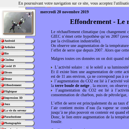
En poursuivant votre navigation sur ce site, vous acceptez l'utilisa
mercredi 20 novembre 2019
Effondrement - Le 
Le réchauffement climatique (ou changement cli
GIEC n’émet cette hypothèse qu’en 2007 (avec su
par la civilisation industrielle).
Android
On observe une augmentation de la température d
Arduino
l’effet de serre que depuis 2007. Alors que cet
Bio
Malgres toutes ces données on on doit quand mêm
Cinéma
Covid 19
L’activité solaire : si le soleil a sa luminosi
Et il existe bien une augmentation de cette act
Divers
est de 11 ans environ, ça ne correspond pas à c
Drone
l’augmentation du CO2 est lié à l’activité vol
la
terre boule de neige
, la encore, on observe 
Effondrement
l’augmentation du CO2 est lié à l’activité
Flightgear
consommation de charbon, puis de pétrole/gaz,
Impression 3D
L’effet de serre est principalement du au taux d’
Jeux
l’air contient moins d’eau (la vapeur se conde
La vie du serveur
jusqu’à ne plus pouvoir en contenir est quand el
Donc, le lien entre augmentation de la températ
Parachutisme
fossile.
Photographie