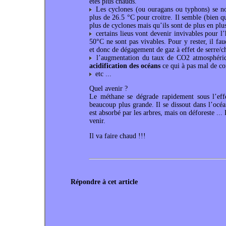
étés plus chauds.
Les cyclones (ou ouragans ou typhons) se nou
plus de 26.5 °C pour croitre. Il semble (bien q
plus de cyclones mais qu’ils sont de plus en plus
certains lieus vont devenir invivables pour 
50°C ne sont pas vivables. Pour y rester, il fa
et donc de dégagement de gaz à effet de serre/c
l’augmentation du taux de CO2 atmosphériq
acidification des océans
ce qui à pas mal de co
etc ...
Quel avenir ?
Le méthane se dégrade rapidement sous l’effe
beaucoup plus grande. Il se dissout dans l’océan
est absorbé par les arbres, mais on déforeste ...
venir.
Il va faire chaud !!!
Répondre à cet article