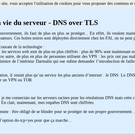
site, vous acceptez l'utilisation de cookies pour vous proposer des contenus et 
 vie du serveur - DNS over TLS
ouvernement, ils faut de plus en plus se protéger... En effet, ils veulent main
ilisateurs. Ces boites noires sont déployées directement chez les FAI, on ne peut 
courant de la technologie :
, les services web sont de plus en plus chiffrés : plus de 90% sont maintenant en
e autre, de plus en plus de personnes utilisent des VPN : les prix ont pas mal ba
nistre de l’intérieur Darmalin qui ose même demander l’introduction de faille
tion, il restait plus qu’un service les plus anciens d’internet : le DNS. Le DNS
r par un VPN ou TOR.
 je me connectais sur les serveurs racines pour les résolutions DNS mais cette c
. En clair, maintenant, mes requêtes DNS sont chiffrées.
homme : être obligé de se blinder pour se protéger de son propre gouvernement ..
er l’option do-tcp=yes pour que ça marche...