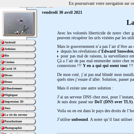
En poursuivant votre navigation sur ce 
vendredi 30 avril 2021
La
Avec les volontés liberticide de notre cher g
peuvent récupérer les urls visitées par les ut
Android
Mais le gouvernement n’a pas l’air d’être au 
Arduino
depuis les révélations d’
Edward Snowden
Bio
pour pas mal de raisons, la surveillance entr
Çà a l’air de pas mal emmerder notre cher mi
Cinéma
connexions !!!
Y en a qui qui osent tout
!!!
Covid 19
De mon coté, j’ai pas mal blindé mon installa
Divers
quels sites j’essaie d’aller. Solution, passe
Drone
Mais il existe une autre solution :
Effondrement
Flightgear
J’ai un serveur DNS chez moi, pour l’instant,
Je suis donc passé sur
DoT (DNS over TLS)
Impression 3D
Jeux
Voila ou en est dans le pays des droits de l’
La vie du serveur
J’utilise
unbound
. A noter qu’il faut utilis
Parachutisme
Photographie