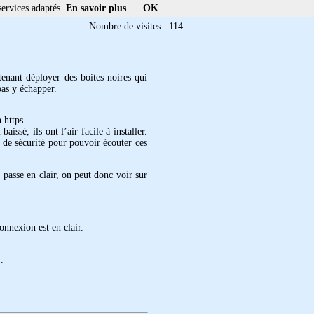
services adaptés
En savoir plus
OK
Nombre de visites : 114
tenant déployer des boites noires qui
pas y échapper.
 https.
issé, ils ont l’air facile à installer.
 de sécurité pour pouvoir écouter ces
 passe en clair, on peut donc voir sur
onnexion est en clair.
.