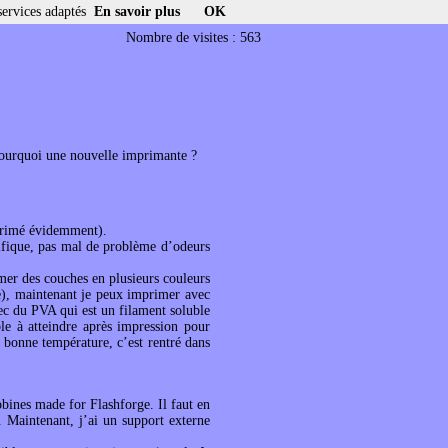
services adaptés
En savoir plus
OK
Nombre de visites : 563
s pourquoi une nouvelle imprimante ?
mprimé évidemment).
ifique, pas mal de problème d’odeurs
er des couches en plusieurs couleurs
de), maintenant je peux imprimer avec
c du PVA qui est un filament soluble
le à atteindre après impression pour
e bonne température, c’est rentré dans
obines made for Flashforge. Il faut en
. Maintenant, j’ai un support externe