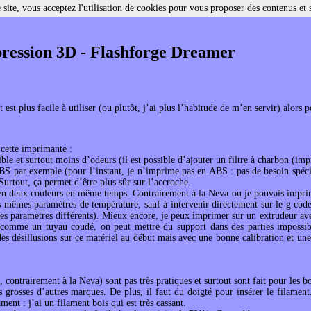
site, vous acceptez l'utilisation de cookies pour vous proposer des contenus et 
ression 3D - Flashforge Dreamer
t est plus facile à utiliser (ou plutôt, j’ai plus l’habitude de m’en servir) alor
 cette imprimante :
ble et surtout moins d’odeurs (il est possible d’ajouter un filtre à charbon (i
S par exemple (pour l’instant, je n’imprime pas en ABS : pas de besoin spéc
Surtout, ça permet d’être plus sûr sur l’accroche.
en deux couleurs en même temps. Contrairement à la Neva ou je pouvais imprim
s mêmes paramètres de température, sauf à intervenir directement sur le g co
s paramètres différents). Mieux encore, je peux imprimer sur un extrudeur ave
 comme un tuyau coudé, on peut mettre du support dans des parties impossib
des désillusions sur ce matériel au début mais avec une bonne calibration et un
 contrairement à la Neva) sont pas très pratiques et surtout sont fait pour les b
s grosses d’autres marques. De plus, il faut du doigté pour insérer le filament
ment : j’ai un filament bois qui est très cassant.