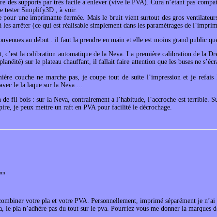
re des supports par très facile à enlever (vive le PVA). Cura n’étant pas compa
de tester Simplify3D , à voir.
 pour une imprimante fermée. Mais le bruit vient surtout des gros ventilateurs 
 les arrêter (ce qui est réalisable simplement dans les paramétrages de l’imprim
onvenues au début : il faut la prendre en main et elle est moins grand public qu
, c’est la calibration automatique de la Neva. La première calibration de la Dre
lanéité) sur le plateau chauffant, il fallait faire attention que les buses ne s’éc
mière couche ne marche pas, je coupe tout de suite l’impression et je refais 
avec le la laque sur la Neva ...
on de fil bois : sur la Neva, contrairement a l’habitude, l’accroche est terrible. 
 pire, je peux mettre un raft en PVA pour facilité le décrochage.
nn
combiner votre pla et votre PVA. Personnellement, imprimé séparément je n’ai 
, le pla n’adhère pas du tout sur le pva. Pourriez vous me donner la marques des