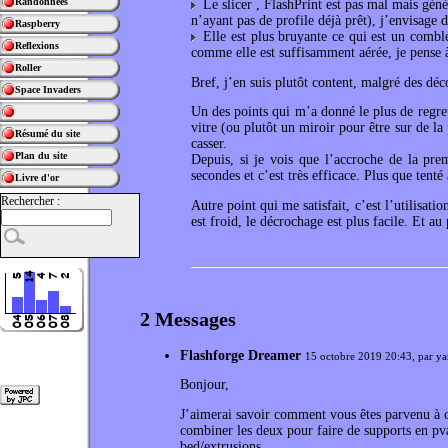
Randonnées
Le slicer , FlashPrint est pas mal mais génè
n’ayant pas de profile déjà prêt), j’envisage 
Raspberry
Elle est plus bruyante ce qui est un comble
Reflexions
comme elle est suffisamment aérée, je pense à
Roller
Bref, j’en suis plutôt content, malgré des déc
Space Invaders
Un des points qui m’a donné le plus de regret
vitre (ou plutôt un miroir pour être sur de la p
Résumé du site
casser.
Plan du site
Depuis, si je vois que l’accroche de la pre
secondes et c’est très efficace. Plus que tenté 
Livre d'or
Rechercher :
Autre point qui me satisfait, c’est l’utilisati
est froid, le décrochage est plus facile. Et au
2 Messages
Flashforge Dreamer
15 octobre 2019 20:43, par
ya
Bonjour,
J’aimerai savoir comment vous êtes parvenu à 
combiner les deux pour faire de supports en pva
bed/extrusions.