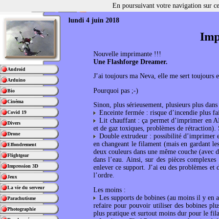
En poursuivant votre navigation sur ce 
lundi 4 juin 2018
Imp
Nouvelle imprimante !!!
Une Flashforge Dreamer.
Android
J’ai toujours ma Neva, elle me sert toujours e
Arduino
Pourquoi pas ;-)
Bio
Cinéma
Sinon, plus sérieusement, plusieurs plus dans
Enceinte fermée : risque d’incendie plus fai
Covid 19
Lit chauffant : ça permet d’imprimer en AB
Divers
et de gaz toxiques, problèmes de rétraction). 
Drone
Double extrudeur : possibilité d’imprimer 
en changeant le filament (mais en gardant le
Effondrement
deux couleurs dans une même couche (avec de
Flightgear
dans l’eau. Ainsi, sur des pièces complexes
Impression 3D
enlever ce support. J’ai eu des problèmes et 
l’ordre.
Jeux
La vie du serveur
Les moins :
Les supports de bobines (au moins il y en a,
Parachutisme
refaire pour pouvoir utiliser des bobines plu
Photographie
plus pratique et surtout moins dur pour le fila