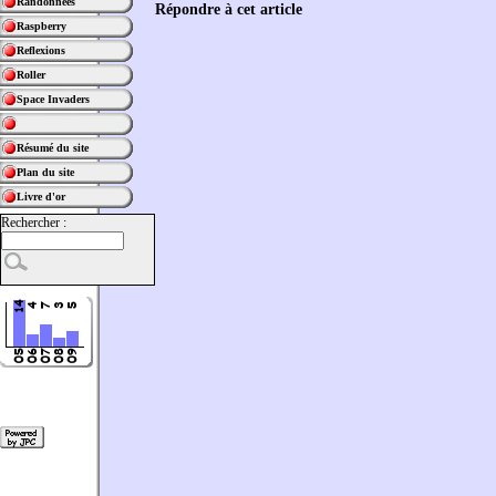
Randonnées
Répondre à cet article
Raspberry
Reflexions
Roller
Space Invaders
Résumé du site
Plan du site
Livre d'or
Rechercher :