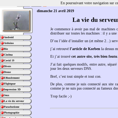
En poursuivant votre navigation sur ce 
dimanche 21 avril 2019
La vie du serveu
Je commence à avoir pas mal de machines che
distribuer sur toutes les machines : il y a une
Android
D’ou l’idée d’installer un (et même 2...) ser
Arduino
j’ai retrouvé
l’article de Korben
la dessus ma
Bio
Cinéma
Et j’ai trouvé
cet autre site, très bien foutu
Covid 19
J’ai fait quelques modifs, entre autre, séparé
Divers
jour les deux serveurs DNS.
Drone
Bref, c’est tout simple et tout con.
Effondrement
Flightgear
De plus, comme je suis connecté aux site ra
comme je ne suis pas connecté au fameux dns g
Impression 3D
Jeux
Trop facile ;-)
La vie du serveur
Parachutisme
Photographie