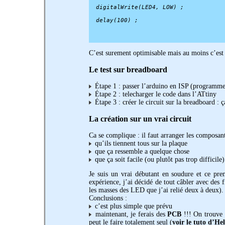
  digitalWrite(LED4, LOW) ;
  delay(100) ;
C’est surement optimisable mais au moins c’est l
Le test sur breadboard
Étape 1 : passer l’arduino en ISP (programm
Étape 2 : telecharger le code dans l’ATtiny
Étape 3 : créer le circuit sur la breadboard :
La création sur un vrai circuit
Ca se complique : il faut arranger les composant
qu’ils tiennent tous sur la plaque
que ça ressemble a quelque chose
que ça soit facile (ou plutôt pas trop difficile)
Je suis un vrai débutant en soudure et ce pre
expérience, j’ai décidé de tout câbler avec des fi
les masses des LED que j’ai relié deux à deux).
Conclusions :
c’est plus simple que prévu
maintenant, je ferais des
PCB
!!! On trouve d
peut le faire totalement seul (
voir le tuto d’He