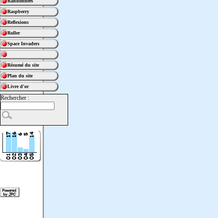
Randonnées
Raspberry
Reflexions
Roller
Space Invaders
Résumé du site
Plan du site
Livre d'or
Rechercher :