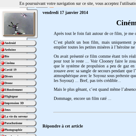
En poursuivant votre navigation sur ce site, vous acceptez l'utilisa
vendredi 17 janvier 2014
Ciném
Après tout le foin fait autour de ce film, je me 
C’est plutôt un bon film, mais uniquement pou
Android
empiler toutes les petites misères à l’héroïne ne 
Arduino
On avait présenté ce film comme étant très réalis
Bio
pour tout le reste ... Voir Clooney faire le 
Cinéma
que le système de propulsion a peu de gaz en ré
Covid 19
zouave avec sa sangle de secours pendant que l’h
atmosphérique avec le Soyouz sous prétexte que 
Divers
les Soyouz) ... Bref, pas très crédible...
Drone
Mais le plus gênant, c’est quand même l’absence 
Effondrement
Flightgear
Dommage, encore un film raté ...
Impression 3D
Jeux
La vie du serveur
Parachutisme
Répondre à cet article
Photographie