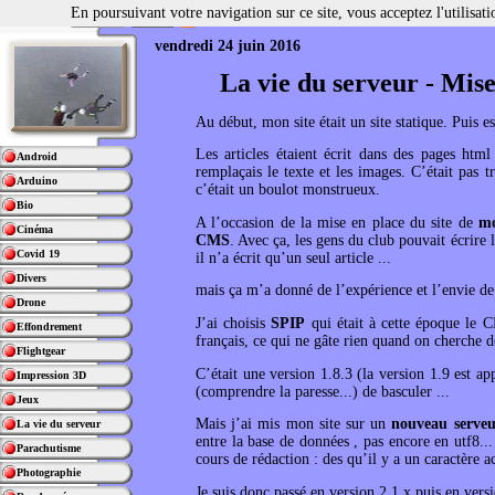
En poursuivant votre navigation sur ce site, vous acceptez l'utilisa
vendredi 24 juin 2016
La vie du serveur - Mise
Au début, mon site était un site statique. Puis es
Les articles étaient écrit dans des pages html
Android
remplaçais le texte et les images. C’était pas t
Arduino
c’était un boulot monstrueux.
Bio
A l’occasion de la mise en place du site de
mo
Cinéma
CMS
. Avec ça, les gens du club pouvait écrire 
Covid 19
il n’a écrit qu’un seul article ...
Divers
mais ça m’a donné de l’expérience et l’envie d
Drone
J’ai choisis
SPIP
qui était à cette époque le CM
Effondrement
français, ce qui ne gâte rien quand on cherche d
Flightgear
C’était une version 1.8.3 (la version 1.9 est ap
Impression 3D
(comprendre la paresse...) de basculer ...
Jeux
Mais j’ai mis mon site sur un
nouveau serveu
La vie du serveur
entre la base de données , pas encore en utf8..
Parachutisme
cours de rédaction : des qu’il y a un caractère a
Photographie
Je suis donc passé en version 2.1.x puis en vers