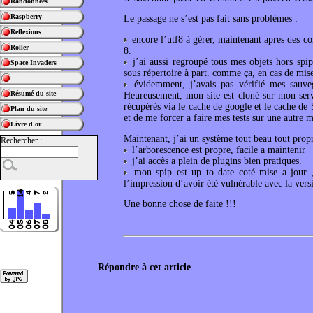
Randonnées
Raspberry
Le passage ne s’est pas fait sans problèmes :
Reflexions
encore l’utf8 à gérer, maintenant apres des co
Roller
8.
j’ai aussi regroupé tous mes objets hors spip 
Space Invaders
sous répertoire à part. comme ça, en cas de mis
évidemment, j’avais pas vérifié mes sauve
Résumé du site
Heureusement, mon site est cloné sur mon serve
récupérés via le cache de google et le cache de
Plan du site
et de me forcer a faire mes tests sur une autre m
Livre d'or
Maintenant, j’ai un système tout beau tout propr
Rechercher :
l’arborescence est propre, facile a maintenir
j’ai accès a plein de plugins bien pratiques.
mon spip est up to date coté mise a jour , 
l’impression d’avoir été vulnérable avec la versi
Une bonne chose de faite !!!
Répondre à cet article