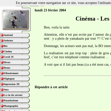
En poursuivant votre navigation sur ce site, vous acceptez l'utilisa
lundi 23 février 2004
Cinéma - Les 
Bon, voila la suite.
Attention, elle n’est pas ecrite par l’auteur d
Android
sent : y a plein de yamakazis par tout !!! C’est n
Arduino
Dommage, les acteurs sont pas mal, la BO interr
Bio
Cinéma
La realisation est pas trop top : plein de gros
bref, c’est tres telephoné comme realisation ...
Covid 19
Divers
A voir que si il fait pas beau (ca a été mon cas, 
Drone
Effondrement
Flightgear
Impression 3D
Répondre à cet article
Jeux
La vie du serveur
Parachutisme
Photographie