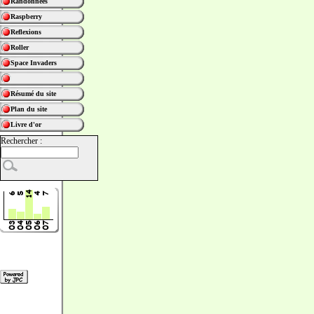
Randonnées
Raspberry
Reflexions
Roller
Space Invaders
Résumé du site
Plan du site
Livre d'or
Rechercher :