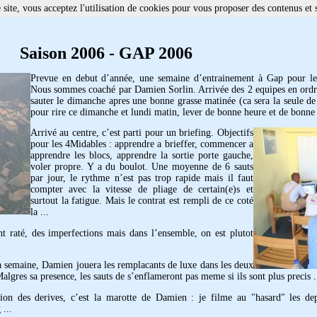
site, vous acceptez l'utilisation de cookies pour vous proposer des contenus et 
Saison 2006 - GAP 2006
Prevue en debut d’année, une semaine d’entrainement à Gap pour les
Nous sommes coaché par Damien Sorlin. Arrivée des 2 equipes en ordr
sauter le dimanche apres une bonne grasse matinée (ca sera la seule de 
pour rire ce dimanche et lundi matin, lever de bonne heure et de bonne
Arrivé au centre, c’est parti pour un briefing. Objectifs
pour les 4Midables : apprendre a brieffer, commencer a
apprendre les blocs, apprendre la sortie porte gauche,
voler propre. Y a du boulot. Une moyenne de 6 sauts
par jour, le rythme n’est pas trop rapide mais il faut
compter avec la vitesse de pliage de certain(e)s et
surtout la fatigue. Mais le contrat est rempli de ce coté
la ...
nt raté, des imperfections mais dans l’ensemble, on est plutot
a semaine, Damien jouera les remplacants de luxe dans les deux
algres sa presence, les sauts de s’enflameront pas meme si ils sont plus precis .
ion des derives, c’est la marotte de Damien : je filme au "hasard" les dep
 ...