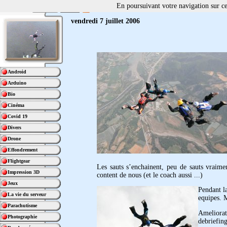
En poursuivant votre navigation sur ce 
vendredi 7 juillet 2006
Android
Arduino
Bio
Cinéma
Covid 19
Divers
Drone
Effondrement
Flightgear
Les sauts s’enchainent, peu de sauts vraime
Impression 3D
content de nous (et le coach aussi ...)
Jeux
Pendant l
La vie du serveur
equipes. M
Parachutisme
Ameliorat
Photographie
debriefing