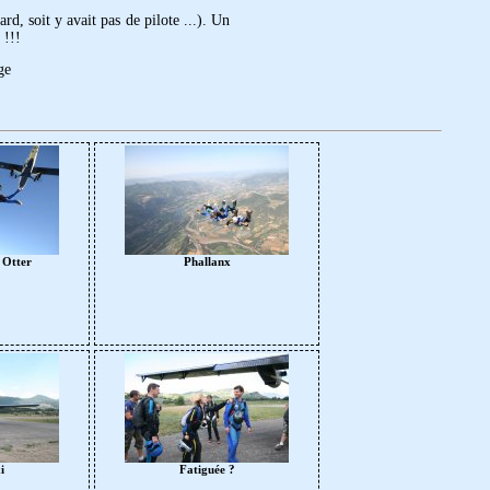
rd, soit y avait pas de pilote ...). Un
 !!!
ge
 Otter
Phallanx
i
Fatiguée ?