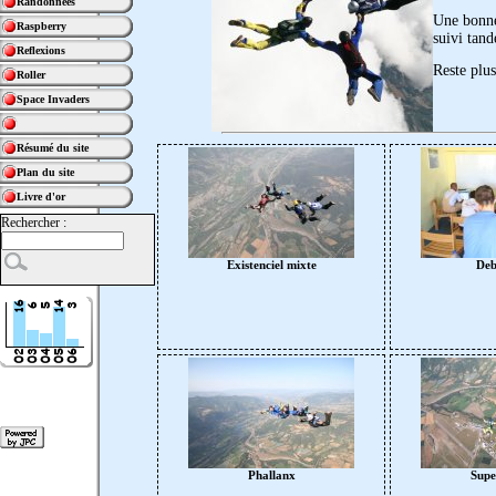
Randonnées
Une bonne 
Raspberry
suivi tand
Reflexions
Reste plu
Roller
Space Invaders
Résumé du site
Plan du site
Livre d'or
Rechercher :
Existenciel mixte
Deb
Phallanx
Supe