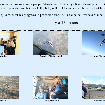
semaine, meme si on a pas pu faire de saut d’helico (soit on s’y est pris trop ta
em (le pere de Cyrille), des 1500, 600, 400 et 300eme sauts a feter, du tout bon
s qu’a mesurer les progres a la prochaine etape de la coupe de France a Maubeu
Il y a 17 photos
riefing
Sortie d’Existenciel
Sortie de Twin
rman !!
Concentration
Notre tax