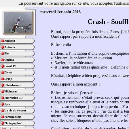
En poursuivant votre navigation sur ce site, vous acceptez l'utilisa
mercredi 1er août 2018
Crash - Souffl
Et oui, pour la première fois depuis 2 ans, j’ai f
Quel rapport par rapport à mon accident ?
Android
Et ben voila :
Arduino
Et donc, a l’invitation d’une copine coéquipière
Bio
Myriam, la coéquipière en question
Cinéma
Xavier, notre videoman
Covid 19
et il nous fallait un(e) quatrième : Delphine qu
Divers
Résultat, Delphine a bien progressé dans ce week
Drone
Quel rapport à mon accident ?
Effondrement
Flightgear
Et ben, je sais en j’en suis :
Les os tiennent, c’était prévu, ceux qui pourr
Impression 3D
trinqué est renforcée elle aussi et le neuro chiru
Jeux
le niveau technique, j’ai pas trop perdu... Y a
La vie du serveur
les muscles, la, ça pèche : j’ai du mal à ten
mieux. Je vais surement devoir faire de la sal
Parachutisme
chevilles soient bloquées n’aide pas à tendre les
Photographie
Conclusion : ça fait du bien de revoler, bobo l