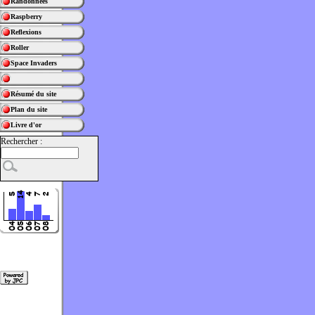
Randonnées
Raspberry
Reflexions
Roller
Space Invaders
Résumé du site
Plan du site
Livre d'or
Rechercher :