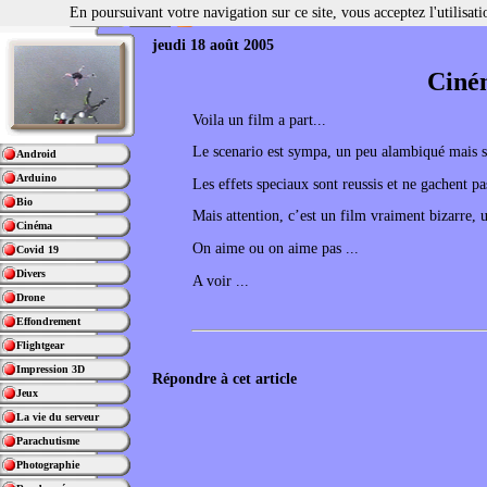
En poursuivant votre navigation sur ce site, vous acceptez l'utilisa
jeudi 18 août 2005
Ciné
Voila un film a part...
Le scenario est sympa, un peu alambiqué mais 
Android
Arduino
Les effets speciaux sont reussis et ne gachent pa
Bio
Mais attention, c’est un film vraiment bizarre,
Cinéma
On aime ou on aime pas ...
Covid 19
Divers
A voir ...
Drone
Effondrement
Flightgear
Impression 3D
Répondre à cet article
Jeux
La vie du serveur
Parachutisme
Photographie