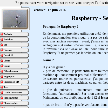
En poursuivant votre navigation sur ce site, vous acceptez l'utilisa
vendredi 17 juin 2016
Raspberry - Se
Pourquoi le Raspberry ?
Évidemment, ma première utilisation a été de r
Android
vu la consommation électrique, y a pas de raiso
Arduino
avec mes anciens serveurs : avant, j’avais un s
Bio
écologiques (et surtout d’économie ...), le ser
le réveillait via le "wake on lan" pour faire 
Cinéma
Raspberry Pi ne permet pas le wake on lan : ceci
Covid 19
Gains ?
Divers
Drone
Il y a des gains :
plus de mémoire : je peux enfin faire tourne
Effondrement
machine qui consommait pas mal d’électricité.
Flightgear
de secours tourne en permanence, j’ai pu inst
Impression 3D
partagée entre les deux machines, ce qui en théor
Jeux
plus de puissance : maintenant, mon
se
La vie du serveur
fonctionne "normalement". Sur mon ancien serv
Maintenant, on est plutôt autour de 1 (2 si
le s
Parachutisme
Photographie
pas de bruit : il n’y a pas de ventilateur, donc