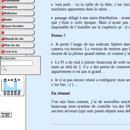
Randonnées
tout petit : vu la taille de la bête, c’est f
Raspberry
machines apparentes dans le salon ...
Reflexions
passage obligé à une autre distribution : avant,
Roller
que j’étais à cette époque. Mais n’ayant pas 
Space Invaders
impossible de l’installer sur le raspberry pi : 
Pertes ?
Résumé du site
Je perds l’usage de ma webcam Sphere dans mo
Plan du site
camera via motion. La version de motion que 
Livre d'or
moyen de la piloter quand même, et comme j’ai 
Rechercher :
Le Pi a du mal à piloter beaucoup de web cam.
mais au delà de 2, il y a des pertes de connex
appartement n’est pas si grand ...
Je n’ai pas encore réussi a configurer mon s
c’est fait ;-) ) ...
En résumé
J’en suis bien content, j’ai de nouvelles mac
beaucoup mon système de contrôle via des SMS 
anciens serveurs (qui sont passés depuis sous deb