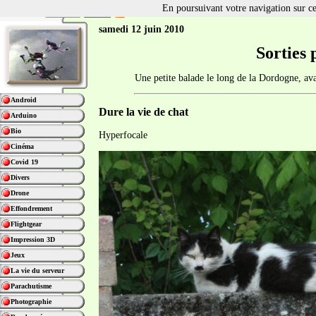
En poursuivant votre navigation sur ce 
samedi 12 juin 2010
Sorties 
Une petite balade le long de la Dordogne, ava
Android
Dure la vie de chat
Arduino
Bio
Hyperfocale
Cinéma
Covid 19
Divers
Drone
Effondrement
Flightgear
Impression 3D
Jeux
La vie du serveur
Parachutisme
Photographie