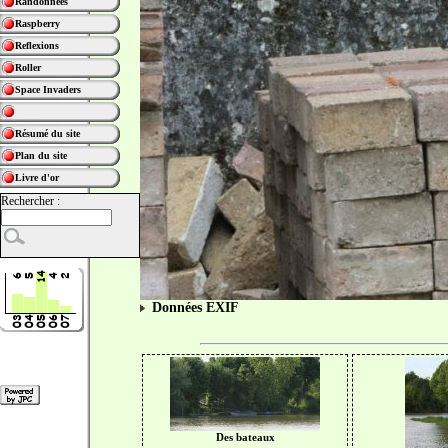
Randonnées
Raspberry
Reflexions
Roller
Space Invaders
Résumé du site
Plan du site
Livre d'or
Rechercher :
Données EXIF
Des bateaux