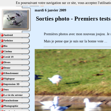
En poursuivant votre navigation sur ce site, vous acceptez l'utilisa
mardi 6 janvier 2009
Sorties photo - Premiers tes
Premières photos avec mon nouveau joujou. Je ne 
Android
Arduino
Mais je pense que je suis sur la bonne voie ...
Bio
Cinéma
Covid 19
Divers
Drone
Effondrement
Flightgear
Impression 3D
Jeux
La vie du serveur
Parachutisme
Photographie