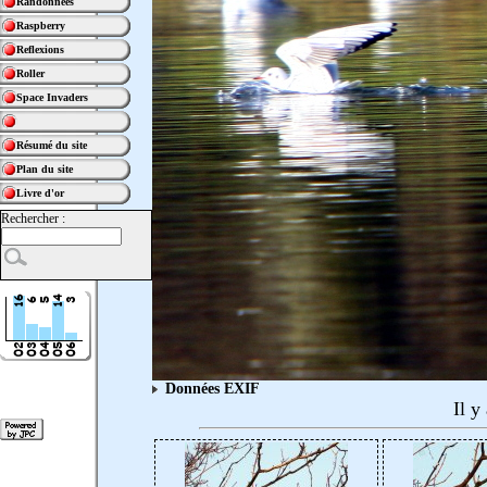
Randonnées
Raspberry
Reflexions
Roller
Space Invaders
Résumé du site
Plan du site
Livre d'or
Rechercher :
Données EXIF
Il y