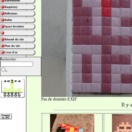
Randonnées
Raspberry
Reflexions
Roller
Space Invaders
Résumé du site
Plan du site
Livre d'or
Rechercher :
Pas de données EXIF
Il y