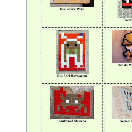
Rue Louise Weiss
Avenue
Rue du Mo
Rue Abel Hovelacque
Boulevard Massena
Avenue d