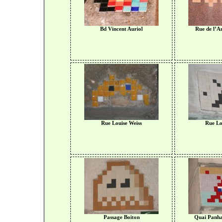
Bd Vincent Auriol
Rue de l’A
Rue Louise Weiss
Rue Lo
Passage Boiton
Quai Panha