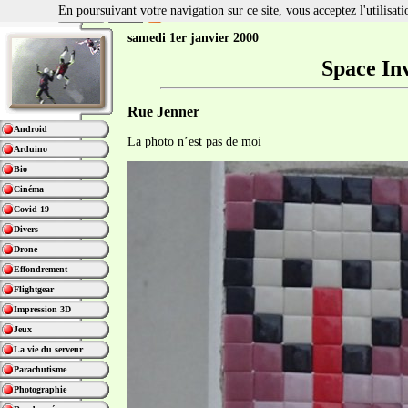
En poursuivant votre navigation sur ce site, vous acceptez l'utilisa
samedi 1er janvier 2000
Space In
Rue Jenner
Android
La photo n’est pas de moi
Arduino
Bio
Cinéma
Covid 19
Divers
Drone
Effondrement
Flightgear
Impression 3D
Jeux
La vie du serveur
Parachutisme
Photographie