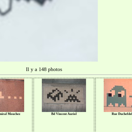
Il y a 148 photos
miral Mouchez
Bd Vincent Auriol
Rue Duchefdel