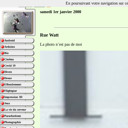
En poursuivant votre navigation sur ce 
samedi 1er janvier 2000
Rue Watt
Android
La photo n’est pas de moi
Arduino
Bio
Cinéma
Covid 19
Divers
Drone
Effondrement
Flightgear
Impression 3D
Jeux
La vie du serveur
Parachutisme
Photographie