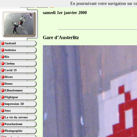
En poursuivant votre navigation sur ce 
samedi 1er janvier 2000
Gare d’Austerlitz
Android
Arduino
Bio
Cinéma
Covid 19
Divers
Drone
Effondrement
Flightgear
Impression 3D
Jeux
La vie du serveur
Parachutisme
Photographie