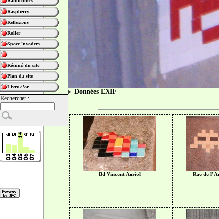
Randonnées
Raspberry
Reflexions
Roller
Space Invaders
Résumé du site
Plan du site
Livre d'or
Données EXIF
Rechercher :
Bd Vincent Auriol
Rue de l’A