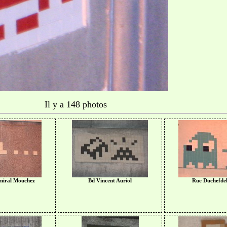
Il y a 148 photos
miral Mouchez
Bd Vincent Auriol
Rue Duchefdel