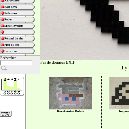
Randonnées
Raspberry
Reflexions
Roller
Space Invaders
Résumé du site
Plan du site
Livre d'or
Rechercher :
Pas de données EXIF
Il y
Rue Antoine Dubois
Impass