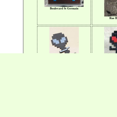
Boulevard St Germain
Rue B
Bd Raspail
Rue de
Rue Monsieur Le Prince
Place 