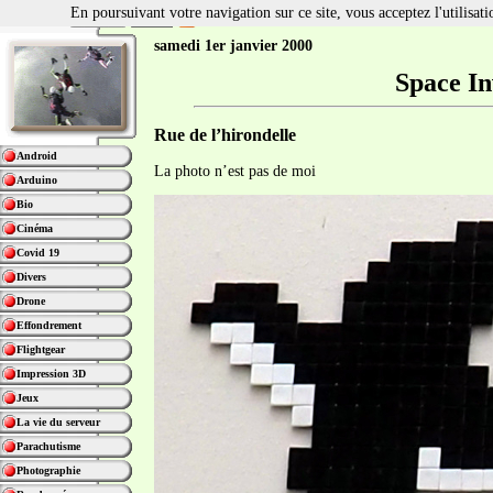
En poursuivant votre navigation sur ce site, vous acceptez l'utilisa
samedi 1er janvier 2000
Space In
Rue de l’hirondelle
Android
La photo n’est pas de moi
Arduino
Bio
Cinéma
Covid 19
Divers
Drone
Effondrement
Flightgear
Impression 3D
Jeux
La vie du serveur
Parachutisme
Photographie