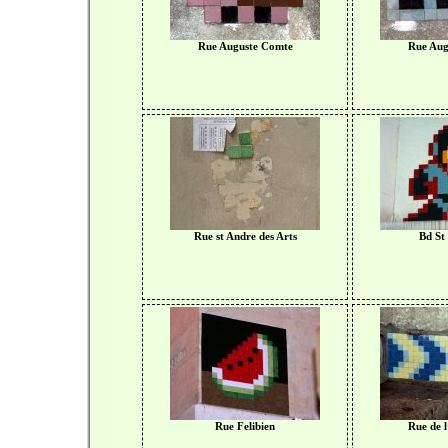
Rue Auguste Comte
Rue Aug
Rue st Andre des Arts
Bd St
Rue Felibien
Rue de l