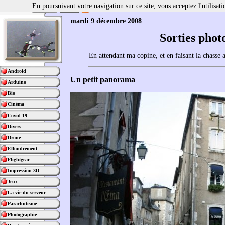
En poursuivant votre navigation sur ce site, vous acceptez l'utilisa
mardi 9 décembre 2008
Sorties phot
En attendant ma copine, et en faisant la chasse au
Android
Un petit panorama
Arduino
Bio
Cinéma
Covid 19
Divers
Drone
Effondrement
Flightgear
Impression 3D
Jeux
La vie du serveur
Parachutisme
Photographie