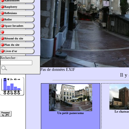
Randonnées
Raspberry
Reflexions
Roller
Space Invaders
Résumé du site
Plan du site
Livre d'or
Rechercher :
Pas de données EXIF
Il y
Le chatea
Un petit panorama