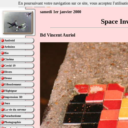
En poursuivant votre navigation sur ce site, vous acceptez l'utilisa
samedi 1er janvier 2000
Space In
Bd Vincent Auriol
Android
Arduino
Bio
Cinéma
Covid 19
Divers
Drone
Effondrement
Flightgear
Impression 3D
Jeux
La vie du serveur
Parachutisme
Photographie