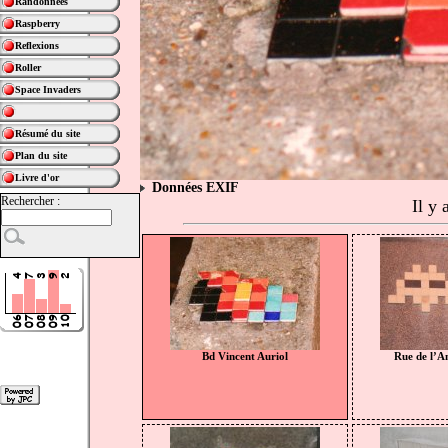
Randonnées
Raspberry
Reflexions
Roller
Space Invaders
Résumé du site
Plan du site
Livre d'or
Données EXIF
Rechercher :
Il y
Bd Vincent Auriol
Rue de l’A