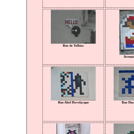
Rue de Tolbiac
Avenue
Rue Abel Hovelacque
Rue Duch