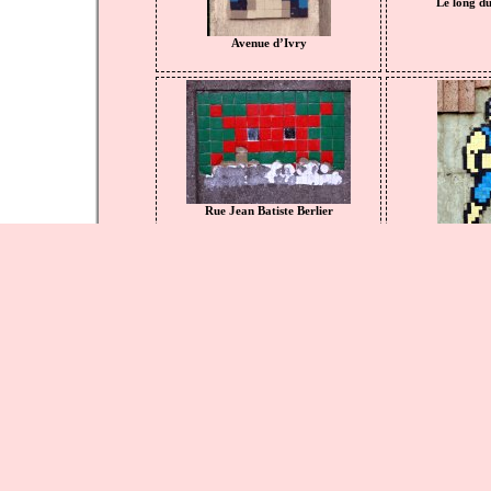
Le long du
Avenue d’Ivry
Rue Jean Batiste Berlier
Avenu
Rue du 
Passage National