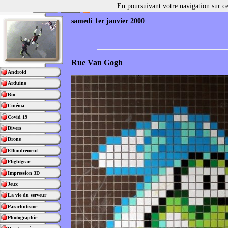
En poursuivant votre navigation sur ce 
samedi 1er janvier 2000
Rue Van Gogh
Android
Arduino
Bio
Cinéma
Covid 19
Divers
Drone
Effondrement
Flightgear
Impression 3D
Jeux
La vie du serveur
Parachutisme
Photographie