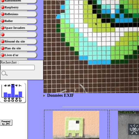
Randonnées
Raspberry
Reflexions
Roller
Space Invaders
Résumé du site
Plan du site
Livre d'or
Rechercher :
Données EXIF