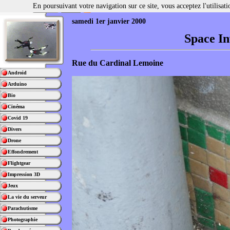
En poursuivant votre navigation sur ce site, vous acceptez l'utilisa
samedi 1er janvier 2000
Space In
Rue du Cardinal Lemoine
Android
Arduino
Bio
Cinéma
Covid 19
Divers
Drone
Effondrement
Flightgear
Impression 3D
Jeux
La vie du serveur
Parachutisme
Photographie