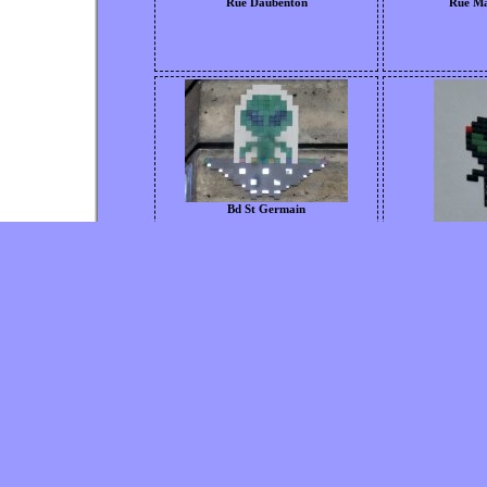
Rue Daubenton
Rue Ma
Bd St Germain
Rue des
Rue 
Rue Louis Thuillier