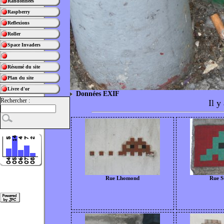
Randonnées
Raspberry
Reflexions
Roller
Space Invaders
Résumé du site
Plan du site
Livre d'or
Données EXIF
Rechercher :
Il y
Rue Lhomond
Rue S