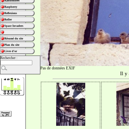
Randonnées
Raspberry
Reflexions
Roller
Space Invaders
Résumé du site
Plan du site
Livre d'or
Rechercher :
Pas de données EXIF
Il y