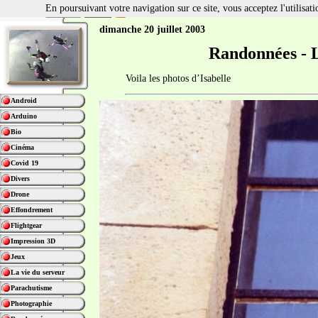
En poursuivant votre navigation sur ce site, vous acceptez l'utilisa
dimanche 20 juillet 2003
Randonnées - L
Voila les photos d’Isabelle
Android
Arduino
Bio
Cinéma
Covid 19
Divers
Drone
Effondrement
Flightgear
Impression 3D
Jeux
La vie du serveur
Parachutisme
Photographie