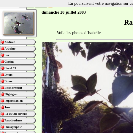
En poursuivant votre navigation sur ce 
dimanche 20 juillet 2003
Ra
Voila les photos d’Isabelle
Android
Arduino
Bio
Cinéma
Covid 19
Divers
Drone
Effondrement
Flightgear
Impression 3D
Jeux
La vie du serveur
Parachutisme
Photographie