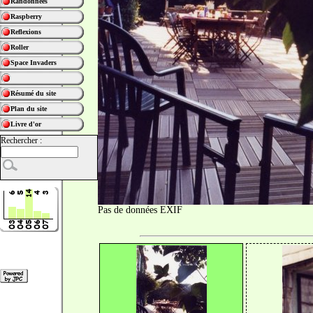
Randonnées
Raspberry
Reflexions
Roller
Space Invaders
Résumé du site
Plan du site
Livre d'or
Rechercher :
Pas de données EXIF