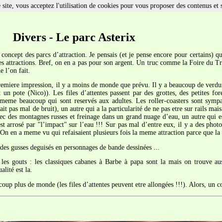
site, vous acceptez l'utilisation de cookies pour vous proposer des contenus et 
Divers - Le parc Asterix
e concept des parcs d’attraction. Je pensais (et je pense encore pour certains) q
 les attractions. Bref, on en a pas pour son argent. Un truc comme la Foire du T
 l’on fait.
miere impression, il y a moins de monde que prévu. Il y a beaucoup de verdure,
 un pote (Nico)). Les files d’attentes passent par des grottes, des petites for
nd meme beaucoup qui sont reservés aux adultes. Les roller-coasters sont symp
ait pas mal de bruit), un autre qui a la particularité de ne pas etre sur rails m
vec des montagnes russes et freinage dans un grand nuage d’eau, un autre qui es
st arrosé par "l’impact" sur l’eau !!! Sur pas mal d’entre eux, il y a des photos
e. On en a meme vu qui refaisaient plusieurs fois la meme attraction parce que la 
des gusses deguisés en personnages de bande dessinées ...
 les gouts : les classiques cabanes à Barbe à papa sont la mais on trouve aus
alité est la.
oup plus de monde (les files d’attentes peuvent etre allongées !!!). Alors, un co