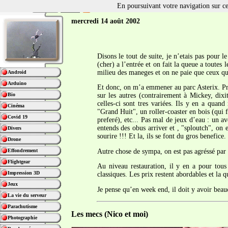
En poursuivant votre navigation sur ce 
mercredi 14 août 2002
Disons le tout de suite, je n’etais pas pour l
(cher) a l’entrée et on fait la queue a toutes
milieu des maneges et on ne paie que ceux que
Android
Arduino
Et donc, on m’a emmener au parc Asterix. Pre
Bio
sur les autres (contrairement à Mickey, dixit
celles-ci sont tres variées. Ils y en a qua
Cinéma
"Grand Huit", un roller-coaster en bois (qui f
Covid 19
preferé), etc... Pas mal de jeux d’eau : un a
entends des obus arriver et , "sploutch", on e
Divers
sourire !!! Et la, ils se font du gros benefic
Drone
Autre chose de sympa, on est pas agréssé par 
Effondrement
Flightgear
Au niveau restauration, il y en a pour tous
Impression 3D
classiques. Les prix restent abordables et la qu
Jeux
Je pense qu’en week end, il doit y avoir beauc
La vie du serveur
Parachutisme
Les mecs (Nico et moi)
Photographie