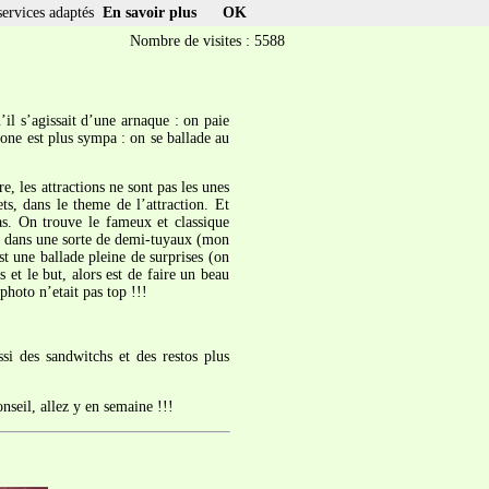
services adaptés
En savoir plus
OK
Nombre de visites : 5588
u’il s’agissait d’une arnaque : on paie
rone est plus sympa : on se ballade au
 les attractions ne sont pas les unes
ets, dans le theme de l’attraction. Et
as. On trouve le fameux et classique
ais dans une sorte de demi-tuyaux (mon
t une ballade pleine de surprises (on
 et le but, alors est de faire un beau
photo n’etait pas top !!!
si des sandwitchs et des restos plus
nseil, allez y en semaine !!!