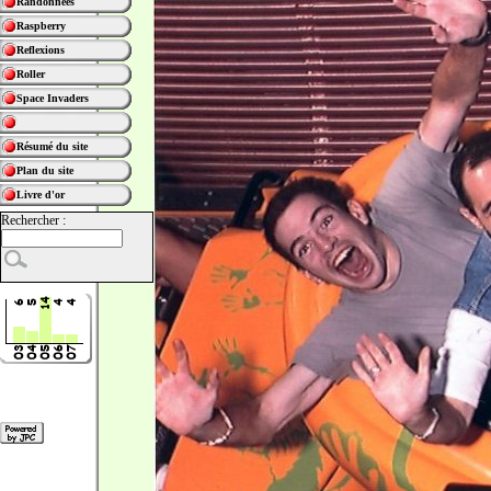
Randonnées
Raspberry
Reflexions
Roller
Space Invaders
Résumé du site
Plan du site
Livre d'or
Rechercher :